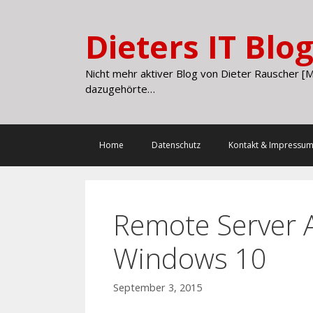
Skip
to
Dieters IT Blo
content
Nicht mehr aktiver Blog von Dieter Rauscher [M
dazugehörte…
Home
Datenschutz
Kontakt & Impressu
Remote Server A
Windows 10
September 3, 2015