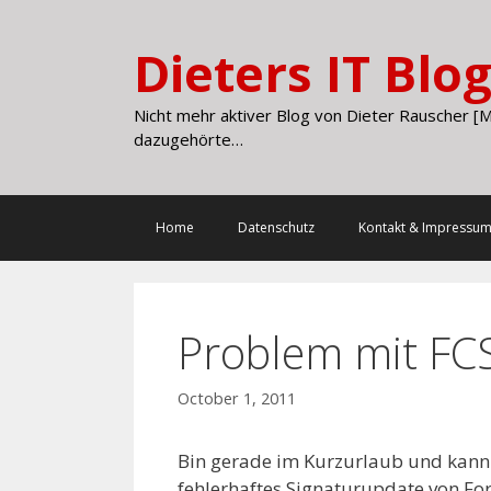
Skip
to
Dieters IT Blo
content
Nicht mehr aktiver Blog von Dieter Rauscher [M
dazugehörte…
Home
Datenschutz
Kontakt & Impressu
Problem mit FCS
October 1, 2011
Bin gerade im Kurzurlaub und kann e
fehlerhaftes Signaturupdate von For