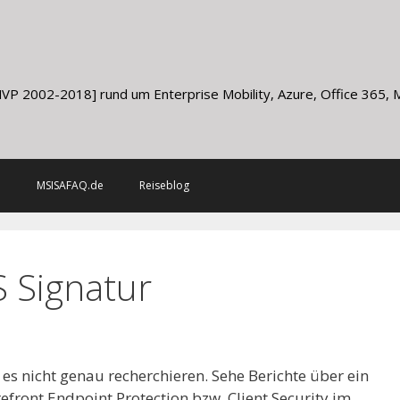
g
VP 2002-2018] rund um Enterprise Mobility, Azure, Office 365, Mi
m
MSISAFAQ.de
Reiseblog
 Signatur
s nicht genau recherchieren. Sehe Berichte über ein
efront Endpoint Protection bzw. Client Security im