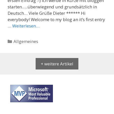
ersten Eintrag :-) Ich werde in Kürze mit bloggen
starten…..überwiegend und grundsätzlich in
Deutsch… Viele Grüße Dieter ****** Hi
everybody! Welcome to my blog an it’s first entry
…
Weiterlesen…
Categories
Allgemeines
+ weitere Artikel