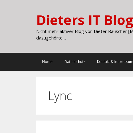
Skip
to
Dieters IT Blo
content
Nicht mehr aktiver Blog von Dieter Rauscher [M
dazugehörte…
Home
Datenschutz
Kontakt & Impressu
Lync