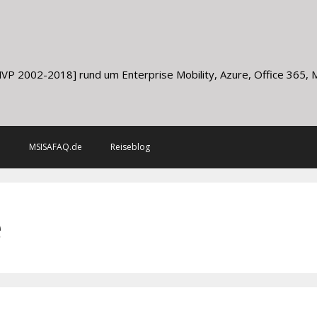
g
VP 2002-2018] rund um Enterprise Mobility, Azure, Office 365, Mi
m
MSISAFAQ.de
Reiseblog
e