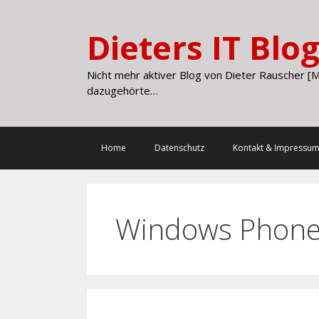
Skip
to
Dieters IT Blo
content
Nicht mehr aktiver Blog von Dieter Rauscher [M
dazugehörte…
Home
Datenschutz
Kontakt & Impressu
Windows Phon