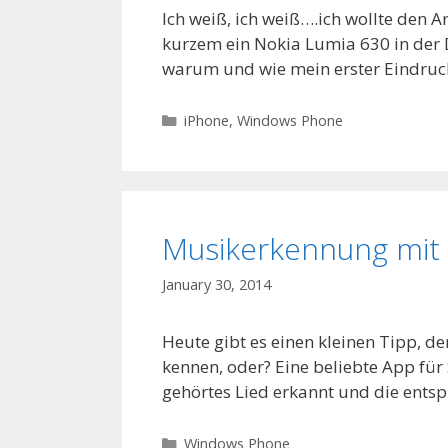
Ich weiß, ich weiß….ich wollte den Ar
kurzem ein Nokia Lumia 630 in der D
warum und wie mein erster Eindruck
Categories
iPhone
,
Windows Phone
Musikerkennung mi
January 30, 2014
Heute gibt es einen kleinen Tipp, d
kennen, oder? Eine beliebte App fü
gehörtes Lied erkannt und die ent
Categories
Windows Phone