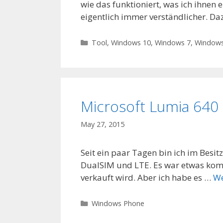
wie das funktioniert, was ich ihnen
eigentlich immer verständlicher. Da
Categories
Tool
,
Windows 10
,
Windows 7
,
Windows
Microsoft Lumia 640
May 27, 2015
Seit ein paar Tagen bin ich im Besi
DualSIM und LTE. Es war etwas kompl
verkauft wird. Aber ich habe es …
We
Categories
Windows Phone